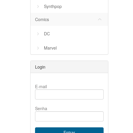
Synthpop
keyboard_arrow_down
Comics
DC
Marvel
Login
E-mail
Senha