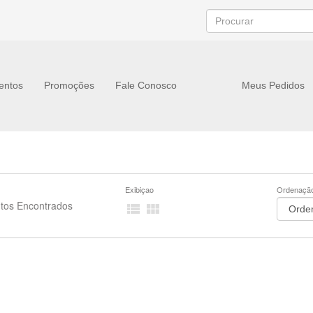
entos
Promoções
Fale Conosco
Meus Pedidos
Exibiçao
Ordenaçã
tos Encontrados

