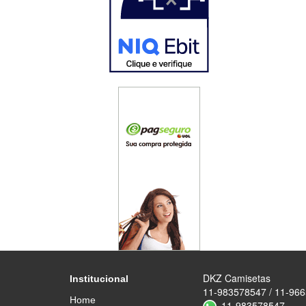
DKZ Camisetas
Institucional
11-983578547 / 11-96
Home
11-983578547