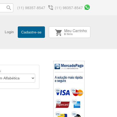
phone_in_talk
search
(11) 98357-8547
(11) 98357-8547
Meu Carrinho
shopping_cart
Login
Cadastre-se
0
Itens
o