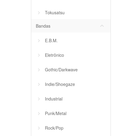
Tokusatsu
keyboard_arrow_down
Bandas
E.B.M.
Eletrônico
Gothic/Darkwave
Indie/Shoegaze
Industrial
Punk/Metal
Rock/Pop